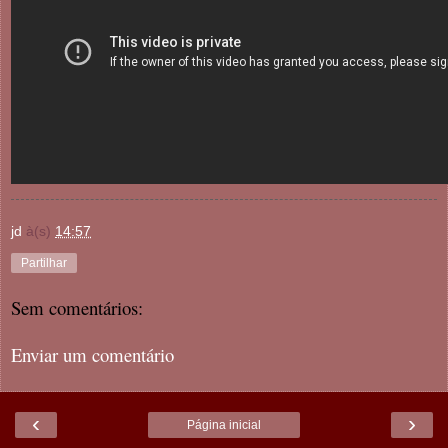
jd
à(s)
14:57
Partilhar
Sem comentários:
Enviar um comentário
‹
›
Página inicial